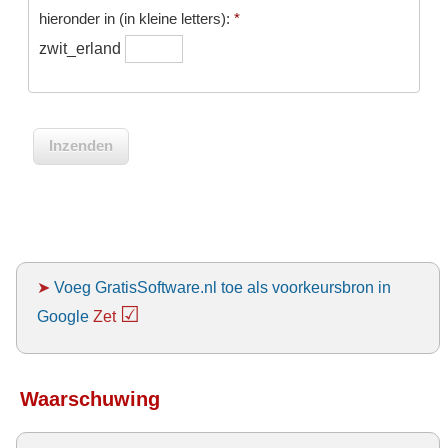
hieronder in (in kleine letters):
*
zwit_erland
➤
Voeg GratisSoftware.nl toe als voorkeursbron in
☑
Google
Zet
Waarschuwing