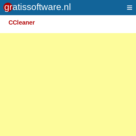
≡
Meer informatie over tekstopmaak
CCleaner
Toegelaten HTML-tags: <em> <strong> <br>
<p>
Adressen van webpagina's en e-mailadressen
worden automatisch naar links omgezet.
Regels en paragrafen worden automatisch
gesplitst.