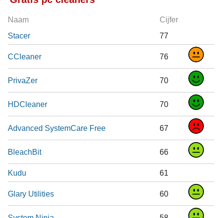
Naam
Cijfer
Stacer
77
CCleaner
76
PrivaZer
70
HDCleaner
70
Advanced SystemCare Free
67
BleachBit
66
Kudu
61
Glary Utilities
60
System Ninja
58