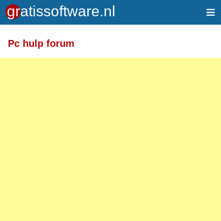
≡
Pc hulp forum