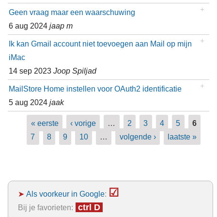
Geen vraag maar een waarschuwing
6 aug 2024
jaap m
Ik kan Gmail account niet toevoegen aan Mail op mijn
iMac
14 sep 2023
Joop Spiljad
MailStore Home instellen voor OAuth2 identificatie
5 aug 2024
jaak
Pagina's
« eerste
‹ vorige
…
2
3
4
5
6
7
8
9
10
…
volgende ›
laatste »
☑
➤
Als voorkeur in Google
:
ctrl D
Bij je favorieten: