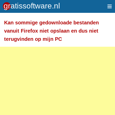
≡
Meer informatie over tekstopmaak
Kan sommige gedownloade bestanden
Toegelaten HTML-tags: <a> <em> <strong> <br>
vanuit Firefox niet opslaan en dus niet
<br /> <i> <b> <p>
terugvinden op mijn PC
Regels en alinea's worden automatisch gesplitst.
Adressen van webpagina's en e-mailadressen
worden automatisch naar links omgezet.