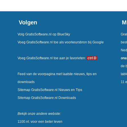
Volgen
M
Volg GratisSoftware.nl op BlueSky
Grat
Voeg GratisSoftware.nl toe als voorkeursbron bij Google
best
Ned
Voeg GratisSoftware.nl toe aan je favorieten:
ctrl D
ona
de b
Feed van de voorpagina met laatste nieuws, tips en
tab
downloads
11 
Sitemap GratisSoftware.nl Nieuws en Tips
Sitemap GratisSoftware.nl Downloads
Bekijk onze andere website:
1100.nl: voor een beter leven