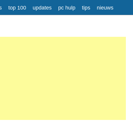
s
top 100
updates
pc hulp
tips
nieuws