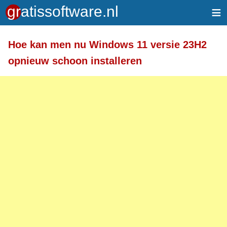
≡
Meer informatie over tekstopmaak
Hoe kan men nu Windows 11 versie 23H2
Toegelaten HTML-tags: <a> <em> <strong> <br>
opnieuw schoon installeren
<br /> <i> <b> <p>
Regels en alinea's worden automatisch gesplitst.
Adressen van webpagina's en e-mailadressen
worden automatisch naar links omgezet.