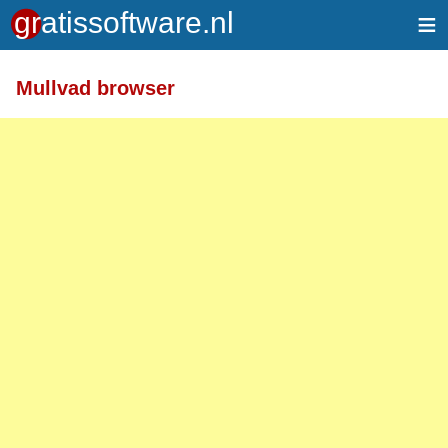
≡
Meer informatie over tekstopmaak
Mullvad browser
Toegelaten HTML-tags: <a> <em> <strong> <br>
<br /> <i> <b> <p>
Regels en alinea's worden automatisch gesplitst.
Adressen van webpagina's en e-mailadressen
worden automatisch naar links omgezet.