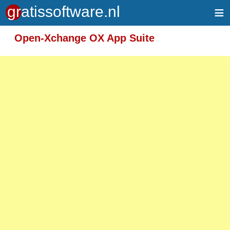
≡
Meer informatie over tekstopmaak
Open-Xchange OX App Suite
Toegelaten HTML-tags: <em> <strong> <br>
<p>
Adressen van webpagina's en e-mailadressen
worden automatisch naar links omgezet.
Regels en paragrafen worden automatisch
gesplitst.