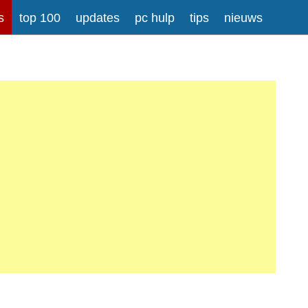
s
top 100
updates
pc hulp
tips
nieuws
rong>
Meer informatie over tekstopmaak
iladressen worden automatisch naar links omgezet.
atisch gesplitst.