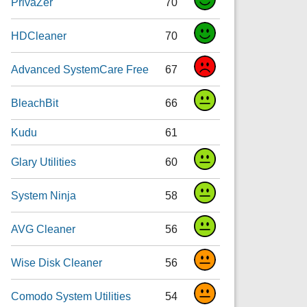
PrivaZer
70
HDCleaner
70
Advanced SystemCare Free
67
BleachBit
66
Kudu
61
Glary Utilities
60
System Ninja
58
AVG Cleaner
56
Wise Disk Cleaner
56
Comodo System Utilities
54