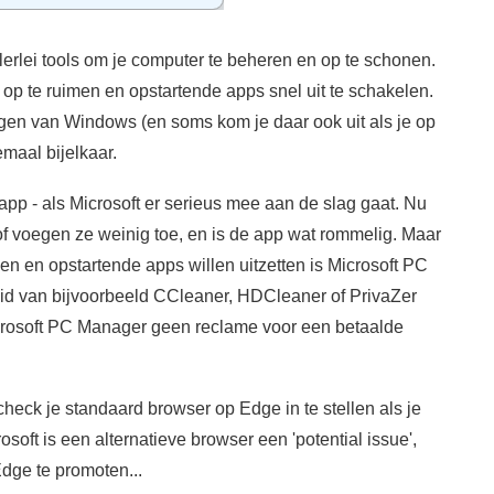
erlei tools om je computer te beheren en op te schonen.
op te ruimen en opstartende apps snel uit te schakelen.
ngen van Windows (en soms kom je daar ook uit als je op
emaal bijelkaar.
pp - als Microsoft er serieus mee aan de slag gaat. Nu
f voegen ze weinig toe, en is de app wat rommelig. Maar
n en opstartende apps willen uitzetten is Microsoft PC
id van bijvoorbeeld CCleaner, HDCleaner of PrivaZer
Microsoft PC Manager geen reclame voor een betaalde
 check je standaard browser op Edge in te stellen als je
oft is een alternatieve browser een 'potential issue',
Edge te promoten...