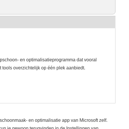
opschoon- en optimalisatieprogramma dat vooral
 tools overzichtelijk op één plek aanbiedt.
choonmaak- en optimalisatie app van Microsoft zelf.
kun je gewoon terugvinden in de Instellingen van