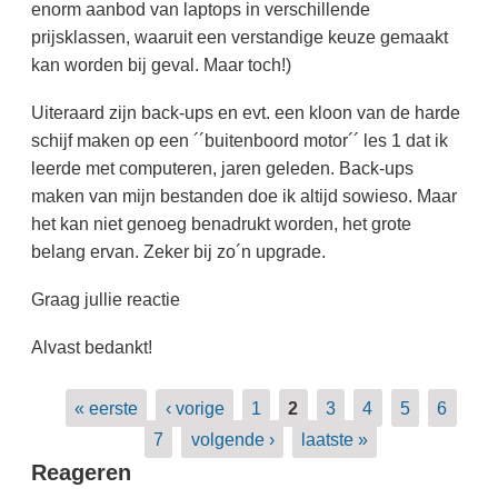
enorm aanbod van laptops in verschillende
prijsklassen, waaruit een verstandige keuze gemaakt
kan worden bij geval. Maar toch!)
Uiteraard zijn back-ups en evt. een kloon van de harde
schijf maken op een ´´buitenboord motor´´ les 1 dat ik
leerde met computeren, jaren geleden. Back-ups
maken van mijn bestanden doe ik altijd sowieso. Maar
het kan niet genoeg benadrukt worden, het grote
belang ervan. Zeker bij zo´n upgrade.
Graag jullie reactie
Alvast bedankt!
Pagina's
« eerste
‹ vorige
1
2
3
4
5
6
7
volgende ›
laatste »
Reageren