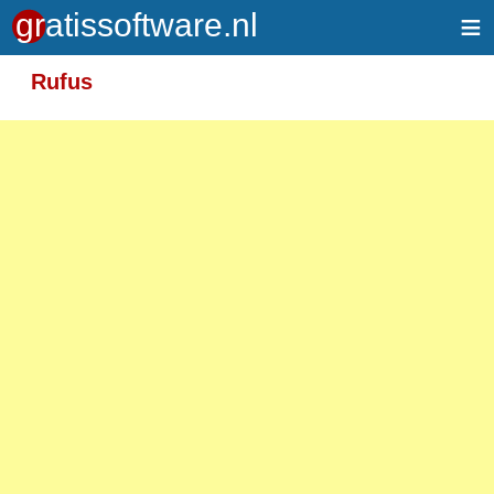
≡
Meer informatie over tekstopmaak
Rufus
Toegelaten HTML-tags: <em> <strong> <br>
<p>
Adressen van webpagina's en e-mailadressen
worden automatisch naar links omgezet.
Regels en paragrafen worden automatisch
gesplitst.