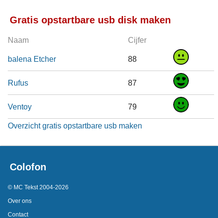
Gratis opstartbare usb disk maken
Naam
Cijfer
balena Etcher
88
Rufus
87
Ventoy
79
Overzicht gratis opstartbare usb maken
Colofon
© MC Tekst 2004-2026
Over ons
Contact