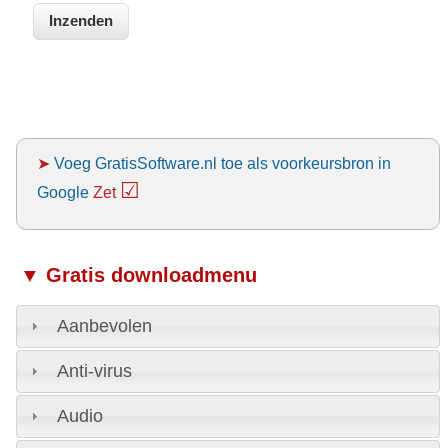
➤
Voeg GratisSoftware.nl toe als voorkeursbron in
☑
Google
Zet
▼ Gratis downloadmenu
Aanbevolen
Anti-virus
Audio