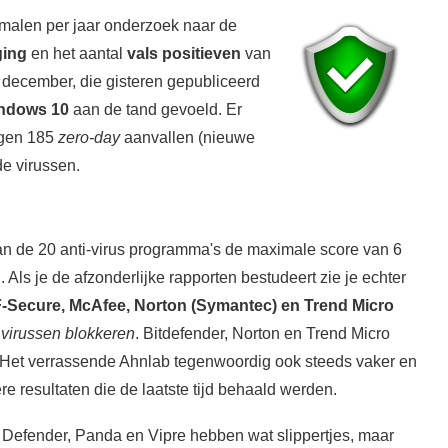
e malen per jaar onderzoek naar de
ging
en het aantal
vals positieven
van
 december, die gisteren gepubliceerd
ndows 10
aan de tand gevoeld. Er
egen 185
zero-day
aanvallen (nieuwe
e virussen.
n de 20 anti-virus programma's de maximale score van 6
. Als je de afzonderlijke rapporten bestudeert zie je echter
F-Secure, McAfee, Norton (Symantec)
en Trend Micro
e virussen blokkeren
. Bitdefender, Norton en Trend Micro
. Het verrassende Ahnlab tegenwoordig ook steeds vaker en
e resultaten die de laatste tijd behaald werden.
Defender, Panda en Vipre hebben wat slippertjes, maar