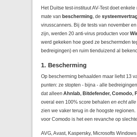
Het Duitse test-instituut AV-Test doet enkel
mate van
bescherming
, de
systeemvertra
virusscanners. Bij de tests van november en
zijn, werden 20 anti-virus producten voor
Wi
werd gekeken hoe goed ze beschermden t
bedreigingen) en ruim tienduizend al bekend
1. Bescherming
Op bescherming behaalden maar liefst 13 va
punten: ze stopten - bijna - alle bedreigingen
dat alleen
Ahnlab, Bitdefender, Comodo, 
overal een 100% score behalen
en echt all
zien we vaker terug in de hoogste regionen
voor Comodo is het een revanche op slechter
AVG, Avast, Kaspersky, Microsofts Windows 