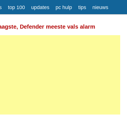
s
top 100
updates
pc hulp
tips
nieuws
Meer informatie over tekstopmaak
aagste, Defender meeste vals alarm
gesplitst.
ressen worden automatisch naar links omgezet.