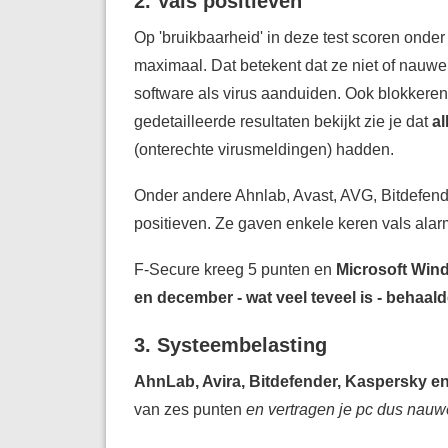
2. Vals positieven
Op 'bruikbaarheid' in deze test scoren onde
maximaal. Dat betekent dat ze niet of nauwel
software als virus aanduiden. Ook blokkeren
gedetailleerde resultaten bekijkt zie je dat
al
(onterechte virusmeldingen) hadden.
Onder andere Ahnlab, Avast, AVG, Bitdefen
positieven. Ze gaven enkele keren vals alarm
F-Secure kreeg 5 punten en
Microsoft Wind
en december - wat veel teveel is - behaal
3. Systeembelasting
AhnLab, Avira, Bitdefender, Kaspersky e
van zes punten
en vertragen je pc dus nauwe