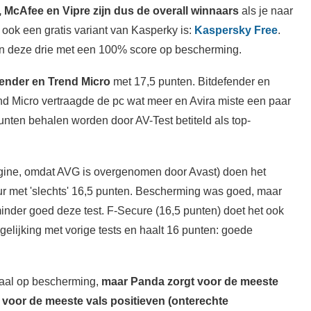
 McAfee en Vipre zijn dus de overall winnaars
als je naar
nu ook een gratis variant van Kasperky is:
Kaspersky Free
.
n deze drie met een 100% score op bescherming.
fender en Trend Micro
met 17,5 punten. Bitdefender en
nd Micro vertraagde de pc wat meer en Avira miste een paar
punten behalen worden door AV-Test betiteld als top-
ngine, omdat AVG is overgenomen door Avast) doen het
eur met 'slechts' 16,5 punten. Bescherming was goed, maar
minder goed deze test. F-Secure (16,5 punten) doet het ook
gelijking met vorige tests en haalt 16 punten: goede
aal op bescherming,
maar Panda zorgt voor de meeste
voor de meeste vals positieven (onterechte