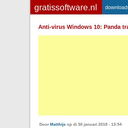
download
Toegelaten HTML-tags: <a> <em>
<strong> <br> <br /> <i> <b> <p>
Anti-virus Windows 10: Panda tr
Regels en alinea's worden automatisch 
Adressen van webpagina's en e-mailad
Door
Matthijs
op di 30 januari 2018 - 13:54