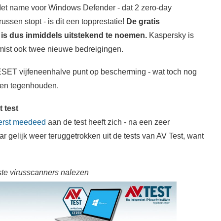
Met name voor Windows Defender - dat 2 zero-day
ssen stopt - is dit een topprestatie!
De gratis
s dus inmiddels uitstekend te noemen.
Kaspersky is
mist ook twee nieuwe bedreigingen.
ESET vijfeneenhalve punt op bescherming - wat toch nog
sen tegenhouden.
 test
eerst meedeed
aan de test heeft zich - na een zeer
aar gelijk weer teruggetrokken uit de tests van AV Test, want
este virusscanners nalezen