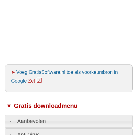
➤
Voeg GratisSoftware.nl toe als voorkeursbron in
☑
Google
Zet
▼ Gratis downloadmenu
Aanbevolen
Anti-virus