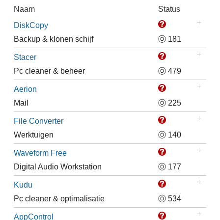
Naam
Status
DiskCopy
Backup & klonen schijf
ⓞ 181
Stacer
Pc cleaner & beheer
ⓞ 479
Aerion
Mail
ⓞ 225
File Converter
Werktuigen
ⓞ 140
Waveform Free
Digital Audio Workstation
ⓞ 177
Kudu
Pc cleaner & optimalisatie
ⓞ 534
AppControl