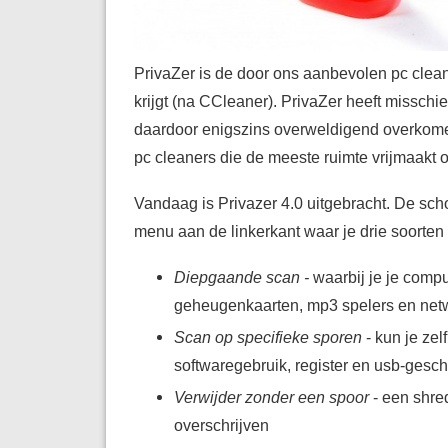
PrivaZer is de door ons aanbevolen pc clean
krijgt (na CCleaner). PrivaZer heeft missch
daardoor enigszins overweldigend overkomen
pc cleaners die de meeste ruimte vrijmaakt o
Vandaag is Privazer 4.0 uitgebracht. De sc
menu aan de linkerkant waar je drie soorten 
Diepgaande scan -
waarbij je je compu
geheugenkaarten, mp3 spelers en net
Scan op specifieke sporen
- kun je zel
softwaregebruik, register en usb-gesc
Verwijder zonder een spoor
- een shre
overschrijven