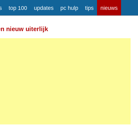
s
top 100
updates
pc hulp
tips
nieuws
Meer informatie over tekstopmaak
 nieuw uiterlijk
gesplitst.
ressen worden automatisch naar links omgezet.