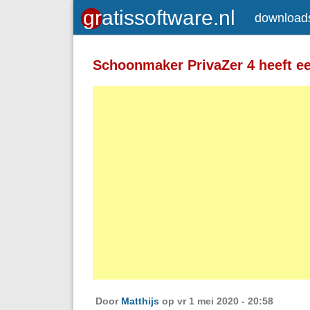
download
Toegelaten HTML-tags: <a> <em>
<strong> <br> <br /> <i> <b> <p>
Schoonmaker PrivaZer 4 heeft een
Regels en alinea's worden automatisch 
Adressen van webpagina's en e-mailad
Door
Matthijs
op vr 1 mei 2020 - 20:58