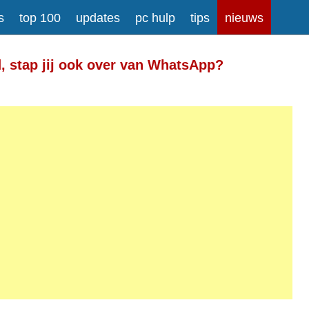
s
top 100
updates
pc hulp
tips
nieuws
Meer informatie over tekstopmaak
d, stap jij ook over van WhatsApp?
gesplitst.
ressen worden automatisch naar links omgezet.