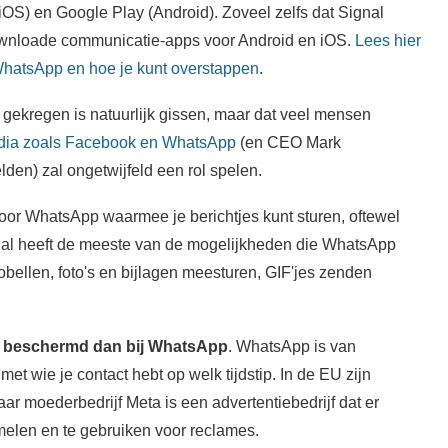
iOS) en Google Play (Android). Zoveel zelfs dat Signal
nloade communicatie-apps voor Android en iOS.
Lees hier
 WhatsApp en hoe je kunt overstappen
.
 gekregen is natuurlijk gissen, maar dat veel mensen
edia zoals Facebook en WhatsApp
(en CEO Mark
lden) zal ongetwijfeld een rol spelen.
f voor WhatsApp waarmee je berichtjes kunt sturen, oftewel
ignal heeft de meeste van de mogelijkheden die WhatsApp
obellen, foto's en bijlagen meesturen, GIF'jes zenden
eter beschermd dan bij WhatsApp
. WhatsApp is van
met wie je contact hebt op welk tijdstip. In de EU zijn
aar moederbedrijf Meta is een advertentiebedrijf dat er
melen en te gebruiken voor reclames.