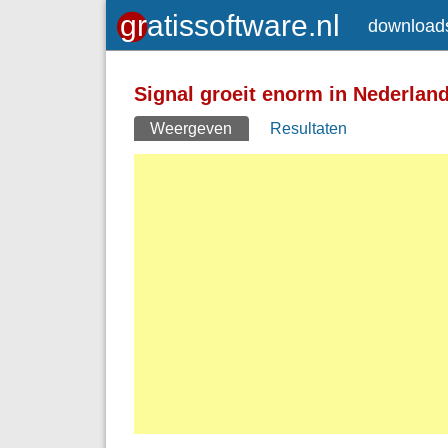
download
Toegelaten HTML-tags: <a> <em>
<strong> <br> <br /> <i> <b> <p>
Signal groeit enorm in Nederlan
Regels en alinea's worden automatisch 
Weergeven
(actieve tabblad)
Resultaten
Primaire tabs
Adressen van webpagina's en e-mailad