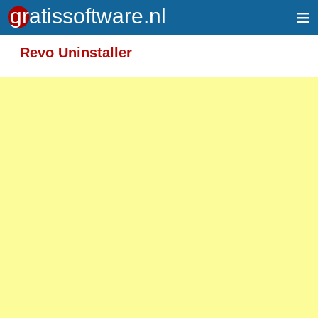
≡
Meer informatie over tekstopmaak
Revo Uninstaller
Toegelaten HTML-tags: <em> <strong> <br>
<p>
Adressen van webpagina's en e-mailadressen
worden automatisch naar links omgezet.
Regels en paragrafen worden automatisch
gesplitst.