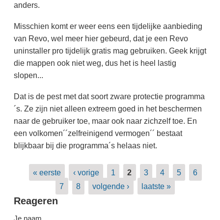
anders.
Misschien komt er weer eens een tijdelijke aanbieding
van Revo, wel meer hier gebeurd, dat je een Revo
uninstaller pro tijdelijk gratis mag gebruiken. Geek krijgt
die mappen ook niet weg, dus het is heel lastig
slopen...
Dat is de pest met dat soort zware protectie programma
´s. Ze zijn niet alleen extreem goed in het beschermen
naar de gebruiker toe, maar ook naar zichzelf toe. En
een volkomen´´zelfreinigend vermogen´´ bestaat
blijkbaar bij die programma´s helaas niet.
Pagina's
« eerste
‹ vorige
1
2
3
4
5
6
7
8
volgende ›
laatste »
Reageren
Je naam