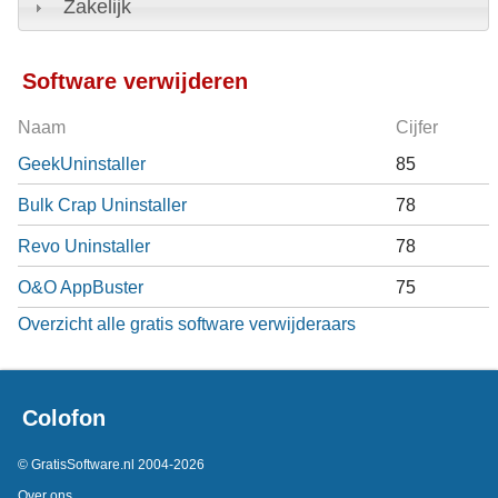
Zakelijk
Software verwijderen
Naam
Cijfer
GeekUninstaller
85
Bulk Crap Uninstaller
78
Revo Uninstaller
78
O&O AppBuster
75
Overzicht alle gratis software verwijderaars
Colofon
© GratisSoftware.nl 2004-2026
Over ons