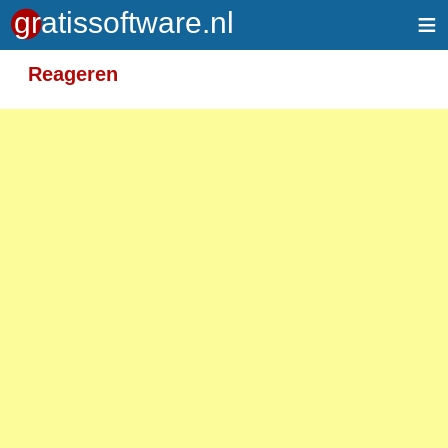
≡
Meer informatie over tekstopmaak
Reageren
Toegelaten HTML-tags: <em> <strong> <br>
<p>
Adressen van webpagina's en e-mailadressen
worden automatisch naar links omgezet.
Regels en paragrafen worden automatisch
gesplitst.