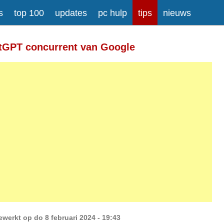
s
top 100
updates
pc hulp
tips
nieuws
Meer informatie over tekstopmaak
atGPT concurrent van Google
gesplitst.
ressen worden automatisch naar links omgezet.
ewerkt op do 8 februari 2024 - 19:43