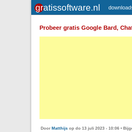
download
Toegelaten HTML-tags: <a> <em>
<strong> <br> <br /> <i> <b> <p>
Probeer gratis Google Bard, Ch
Regels en alinea's worden automatisch 
Adressen van webpagina's en e-mailad
Door
Matthijs
op do 13 juli 2023 - 10:06 •
Bijg