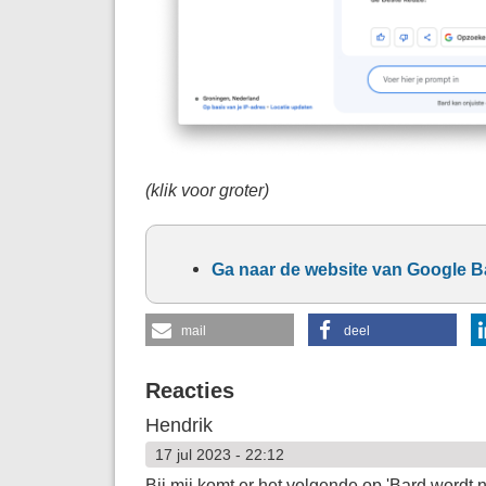
(klik voor groter)
Ga naar de website van Google Ba
mail
deel
Reacties
Hendrik
17 jul 2023 - 22:12
Bij mij komt er het volgende op 'Bard wordt n