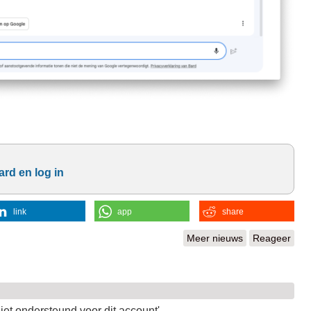
rd en log in
link
app
share
Meer nieuws
Reageer
iet ondersteund voor dit account'