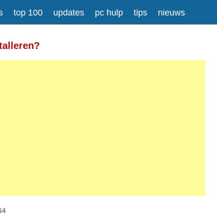
s
top 100
updates
pc hulp
tips
nieuws
Meer informatie over tekstopmaak
talleren?
gesplitst.
ressen worden automatisch naar links omgezet.
54