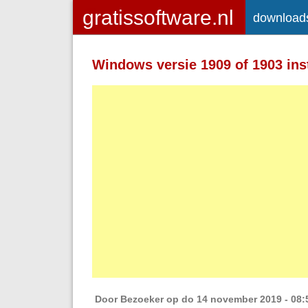
download
Toegelaten HTML-tags: <a> <em>
<strong> <br> <br /> <i> <b> <p>
Windows versie 1909 of 1903 ins
Regels en alinea's worden automatisch 
Adressen van webpagina's en e-mailad
Door
Bezoeker
op do 14 november 2019 - 08: