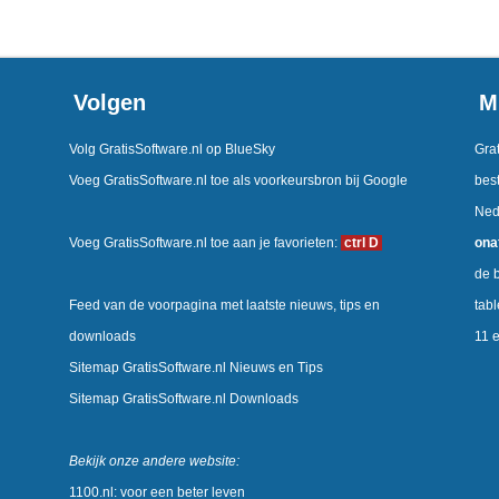
Volgen
M
Volg GratisSoftware.nl op BlueSky
Grat
Voeg GratisSoftware.nl toe als voorkeursbron bij Google
best
Ned
Voeg GratisSoftware.nl toe aan je favorieten:
ctrl D
ona
de b
Feed van de voorpagina met laatste nieuws, tips en
tab
downloads
11 
Sitemap GratisSoftware.nl Nieuws en Tips
Sitemap GratisSoftware.nl Downloads
Bekijk onze andere website:
1100.nl: voor een beter leven