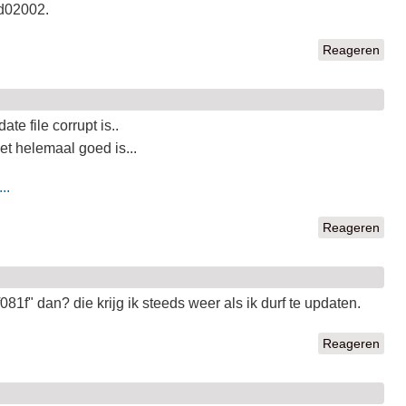
d02002.
Reageren
te file corrupt is..
iet helemaal goed is...
..
Reageren
81f" dan? die krijg ik steeds weer als ik durf te updaten.
Reageren