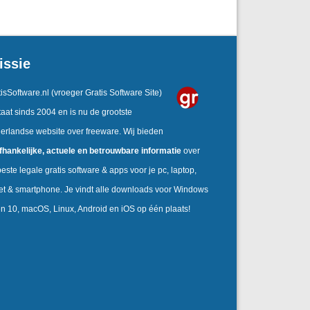
issie
isSoftware.nl
(vroeger Gratis Software Site)
aat sinds 2004 en is nu de grootste
erlandse website over freeware. Wij bieden
fhankelijke,
actuele en betrouwbare informatie
over
este legale gratis software & apps voor je pc, laptop,
let & smartphone. Je vindt alle downloads voor Windows
en 10, macOS, Linux, Android en iOS op één plaats!