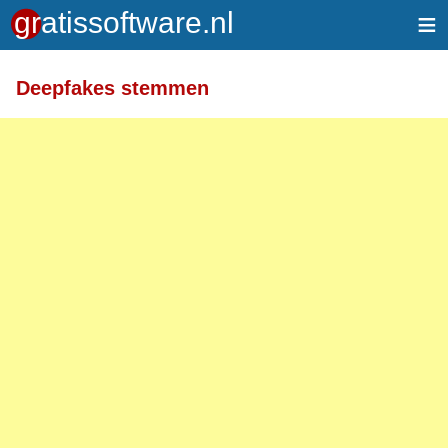
≡
Meer informatie over tekstopmaak
Deepfakes stemmen
Toegelaten HTML-tags: <a> <em> <strong> <br>
<br /> <i> <b> <p>
Regels en alinea's worden automatisch gesplitst.
Adressen van webpagina's en e-mailadressen
worden automatisch naar links omgezet.