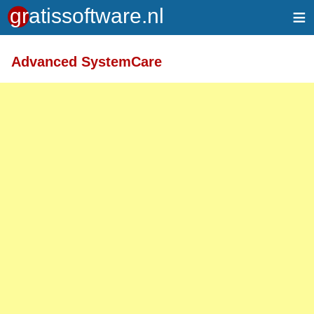
≡
Meer informatie over tekstopmaak
Advanced SystemCare
Toegelaten HTML-tags: <a> <em> <strong> <br>
<br /> <i> <b> <p>
Regels en alinea's worden automatisch gesplitst.
Adressen van webpagina's en e-mailadressen
worden automatisch naar links omgezet.