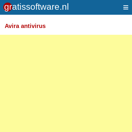
≡
Meer informatie over tekstopmaak
Avira antivirus
Toegelaten HTML-tags: <a> <em> <strong> <br>
<br /> <i> <b> <p>
Regels en alinea's worden automatisch gesplitst.
Adressen van webpagina's en e-mailadressen
worden automatisch naar links omgezet.