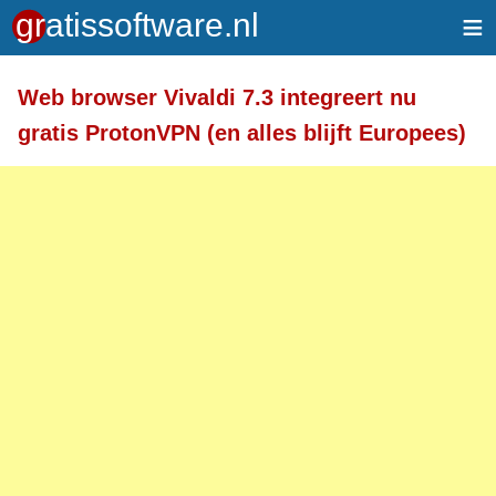
≡
Meer informatie over tekstopmaak
Web browser Vivaldi 7.3 integreert nu
Toegelaten HTML-tags: <a> <em> <strong> <br>
gratis ProtonVPN (en alles blijft Europees)
<br /> <i> <b> <p>
Regels en alinea's worden automatisch gesplitst.
Adressen van webpagina's en e-mailadressen
worden automatisch naar links omgezet.