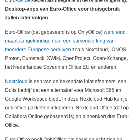
Euro-Office
kiezen als integratie in de online omgeving.
Desktop-apps van Euro-Office voor thuisgebruik
zullen later volgen
.
Euro-Office (dat gebaseerd is op OnlyOffice)
werd eind
maart aangekondigd door een samenwerking van
meerdere Europese bedrijven
zoals Nextcloud, IONOS,
Proton, Eurostack, XWiki, OpenProject, Open-Xchange,
het Nederlandse Soverin en Office.EU en anderen.
Nextcloud
is een van de bekendste iniatiefnemers: een
Duits bedrijf dat een alternatief voor Microsoft 365 en
Google Workspace biedt. In deze Nextcloud Hub kun je
ook office-pakketten integreren: Nextcloud Office (dat op
Collabora Online gebaseerd is) en binnenkort dus Euro-
Office.
Euro-Office heeft OnlyOffice als basis en richt zich op