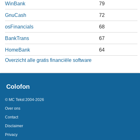
WinBank
79
GnuCash
72
osFinancials
68
BankTrans
67
HomeBank
64
Overzicht alle gratis financiële software
Colofon
© MC Tekst 2004-2026
Over ons
Contact
Disclaimer
Privacy