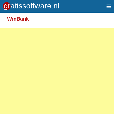
≡
Meer informatie over tekstopmaak
WinBank
Toegelaten HTML-tags: <em> <strong> <br>
<p>
Adressen van webpagina's en e-mailadressen
worden automatisch naar links omgezet.
Regels en paragrafen worden automatisch
gesplitst.