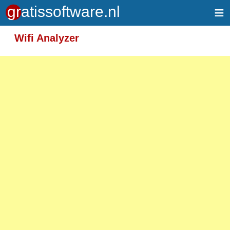
≡
Meer informatie over tekstopmaak
Wifi Analyzer
Toegelaten HTML-tags: <em> <strong> <br>
<p>
Adressen van webpagina's en e-mailadressen
worden automatisch naar links omgezet.
Regels en paragrafen worden automatisch
gesplitst.