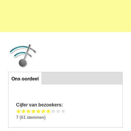
Horizontal Tabs
Ons oordeel
Cijfer van bezoekers:
7
(
61
stemmen)