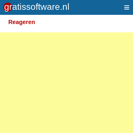
≡
Meer informatie over tekstopmaak
Reageren
Toegelaten HTML-tags: <em> <strong> <br>
<p>
Adressen van webpagina's en e-mailadressen
worden automatisch naar links omgezet.
Regels en paragrafen worden automatisch
gesplitst.