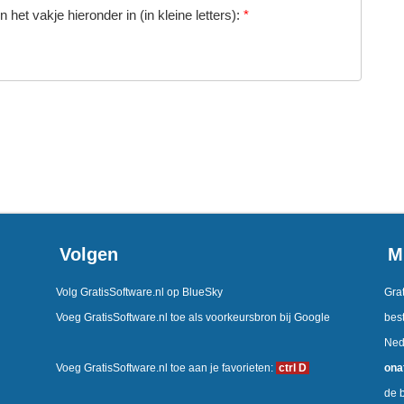
 het vakje hieronder in (in kleine letters):
*
Volgen
M
Volg GratisSoftware.nl op BlueSky
Grat
Voeg GratisSoftware.nl toe als voorkeursbron bij Google
best
Ned
Voeg GratisSoftware.nl toe aan je favorieten:
ctrl D
ona
de b