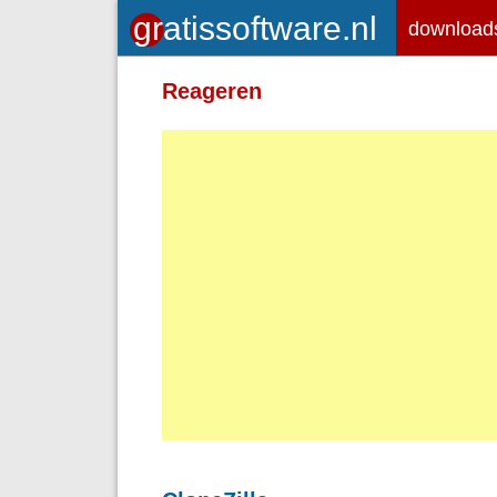
download
Toegelaten HTML-tags: <em> <st
Reageren
<br> <p>
Adressen van webpagina's en e-ma
Regels en paragrafen worden autom