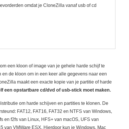
gevorderden omdat je CloneZilla vanaf usb of cd
m een kloon of image van je gehele harde schijf te
 en de kloon om in een keer alle gegevens naar een
oneZilla maakt een exacte kopie van je partitie of harde
lf een opstartbare cd/dvd of usb-stick moet maken.
stributie om harde schijven en partities te klonen. De
rsteund: FAT12, FAT16, FAT32 en NTFS van Windows,
s, btrfs en f2fs van Linux, HFS+ van macOS, UFS van
van VMWare ESX. Hierdoor kun je Windows, Mac