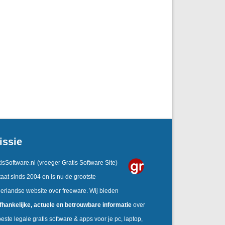
issie
isSoftware.nl
(vroeger Gratis Software Site)
aat sinds 2004 en is nu de grootste
erlandse website over freeware. Wij bieden
fhankelijke, actuele en betrouwbare informatie
over
este legale gratis software & apps voor je pc, laptop,