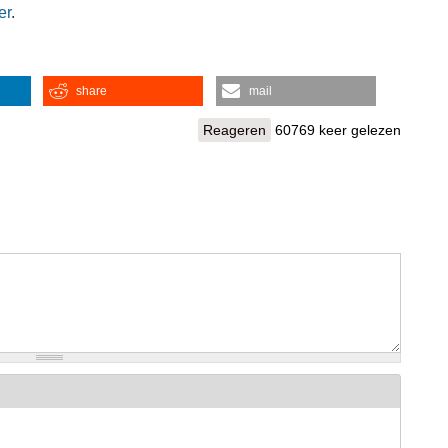
er
.
share
mail
Reageren
60769 keer gelezen