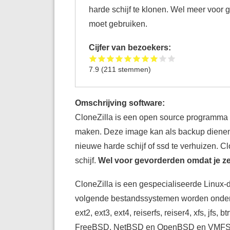
harde schijf te klonen. Wel meer voor 
moet gebruiken.
Cijfer van bezoekers:
7.9
(
211
stemmen)
Omschrijving software:
CloneZilla is een open source programma o
maken. Deze image kan als backup dienen
nieuwe harde schijf of ssd te verhuizen. Cl
schijf.
Wel voor gevorderden omdat je ze
CloneZilla is een gespecialiseerde Linux-di
volgende bestandssystemen worden onde
ext2, ext3, ext4, reiserfs, reiser4, xfs, jf
FreeBSD, NetBSD en OpenBSD en VMFS5 