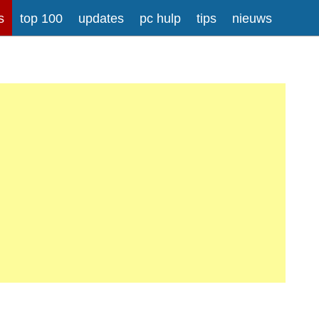
s
top 100
updates
pc hulp
tips
nieuws
rong>
Meer informatie over tekstopmaak
iladressen worden automatisch naar links omgezet.
atisch gesplitst.