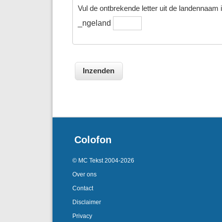
Vul de ontbrekende letter uit de landennaam in
_ngeland
Colofon
© MC Tekst 2004-2026
Over ons
Contact
Disclaimer
Privacy