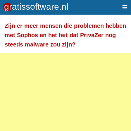
≡
Meer informatie over tekstopmaak
Zijn er meer mensen die problemen hebben
Toegelaten HTML-tags: <a> <em> <strong> <br>
met Sophos en het feit dat PrivaZer nog
<br /> <i> <b> <p>
steeds malware zou zijn?
Regels en alinea's worden automatisch gesplitst.
Adressen van webpagina's en e-mailadressen
worden automatisch naar links omgezet.