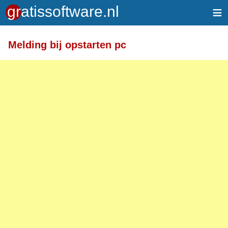
≡
Meer informatie over tekstopmaak
Melding bij opstarten pc
Toegelaten HTML-tags: <a> <em> <strong> <br>
<br /> <i> <b> <p>
Regels en alinea's worden automatisch gesplitst.
Adressen van webpagina's en e-mailadressen
worden automatisch naar links omgezet.