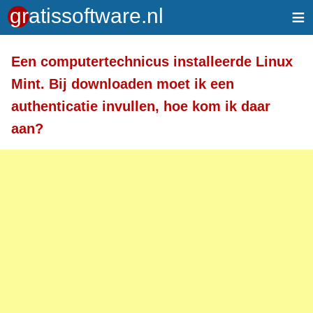
≡
Meer informatie over tekstopmaak
Een computertechnicus installeerde Linux
Toegelaten HTML-tags: <a> <em> <strong> <br>
Mint. Bij downloaden moet ik een
<br /> <i> <b> <p>
authenticatie invullen, hoe kom ik daar
Regels en alinea's worden automatisch gesplitst.
aan?
Adressen van webpagina's en e-mailadressen
worden automatisch naar links omgezet.