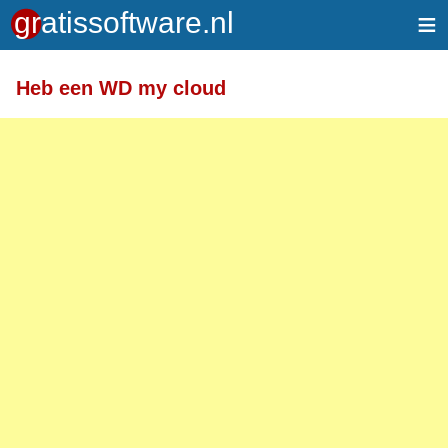
≡
Meer informatie over tekstopmaak
Heb een WD my cloud
Toegelaten HTML-tags: <a> <em> <strong> <br>
<br /> <i> <b> <p>
Regels en alinea's worden automatisch gesplitst.
Adressen van webpagina's en e-mailadressen
worden automatisch naar links omgezet.