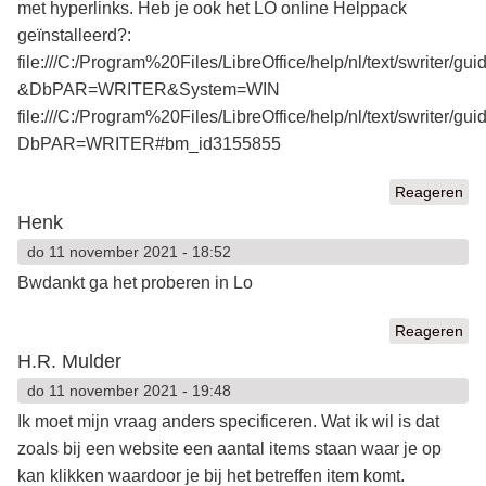
met hyperlinks. Heb je ook het LO online Helppack
geïnstalleerd?:
file:///C:/Program%20Files/LibreOffice/help/nl/text/swriter/gu
&DbPAR=WRITER&System=WIN
file:///C:/Program%20Files/LibreOffice/help/nl/text/swriter/gu
DbPAR=WRITER#bm_id3155855
Reageren
Henk
do 11 november 2021 - 18:52
Bwdankt ga het proberen in Lo
Reageren
H.R. Mulder
do 11 november 2021 - 19:48
Ik moet mijn vraag anders specificeren. Wat ik wil is dat
zoals bij een website een aantal items staan waar je op
kan klikken waardoor je bij het betreffen item komt.