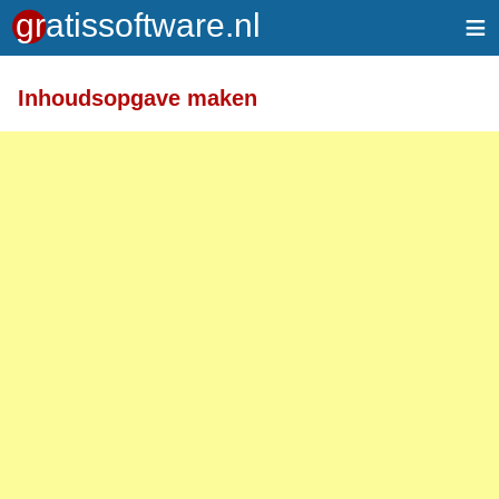
≡
Meer informatie over tekstopmaak
Inhoudsopgave maken
Toegelaten HTML-tags: <a> <em> <strong> <br>
<br /> <i> <b> <p>
Regels en alinea's worden automatisch gesplitst.
Adressen van webpagina's en e-mailadressen
worden automatisch naar links omgezet.