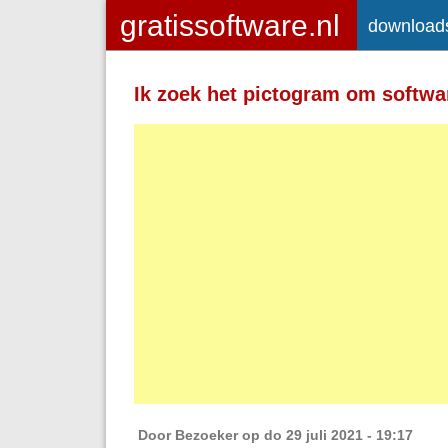
download
Toegelaten HTML-tags: <a> <em>
<strong> <br> <br /> <i> <b> <p>
Ik zoek het pictogram om softw
Regels en alinea's worden automatisch 
Adressen van webpagina's en e-mailad
Door
Bezoeker
op do 29 juli 2021 - 19:17