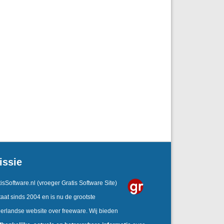
issie
isSoftware.nl
(vroeger Gratis Software Site)
aat sinds 2004 en is nu de grootste
erlandse website over freeware. Wij bieden