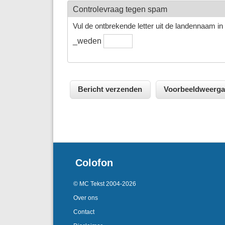
Controlevraag tegen spam
Vul de ontbrekende letter uit de landennaam in h
_weden
Colofon
© MC Tekst 2004-2026
Over ons
Contact