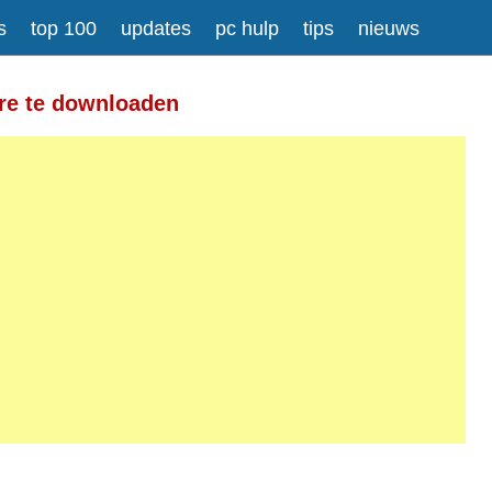
s
top 100
updates
pc hulp
tips
nieuws
Meer informatie over tekstopmaak
are te downloaden
gesplitst.
ressen worden automatisch naar links omgezet.