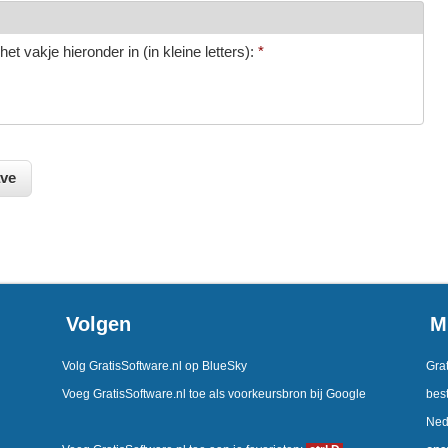
et vakje hieronder in (in kleine letters):
*
Volgen
M
Volg GratisSoftware.nl op BlueSky
Grat
Voeg GratisSoftware.nl toe als voorkeursbron bij Google
best
Ned