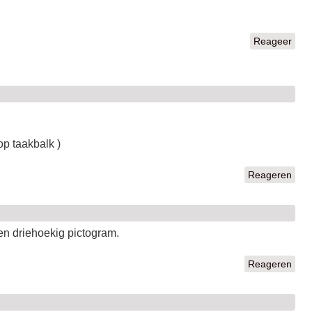
Reageer
 op taakbalk )
Reageren
een driehoekig pictogram.
Reageren