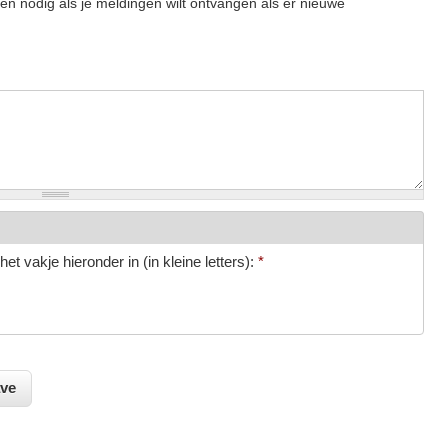
een nodig als je meldingen wilt ontvangen als er nieuwe
et vakje hieronder in (in kleine letters):
*