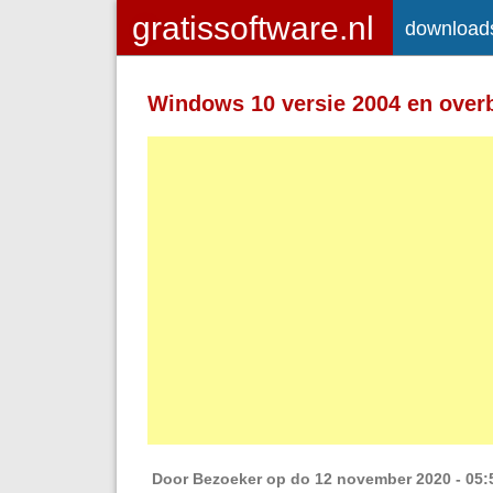
download
Toegelaten HTML-tags: <a> <em>
<strong> <br> <br /> <i> <b> <p>
Windows 10 versie 2004 en over
Regels en alinea's worden automatisch 
Adressen van webpagina's en e-mailad
Door
Bezoeker
op do 12 november 2020 - 05: