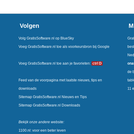
Volgen
M
Volg GratisSoftware.nl op BlueSky
Grat
Voeg GratisSoftware.nl toe als voorkeursbron bij Google
best
Ned
Voeg GratisSoftware.nl toe aan je favorieten:
ctrl D
ona
de b
Feed van de voorpagina met laatste nieuws, tips en
tab
downloads
11 
Sitemap GratisSoftware.nl Nieuws en Tips
Sitemap GratisSoftware.nl Downloads
Bekijk onze andere website:
1100.nl: voor een beter leven