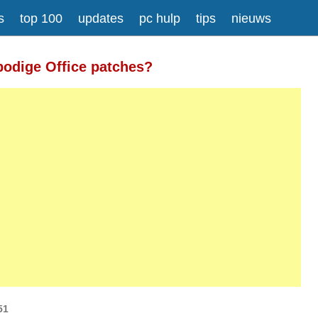
s
top 100
updates
pc hulp
tips
nieuws
Meer informatie over tekstopmaak
bodige Office patches?
gesplitst.
ressen worden automatisch naar links omgezet.
51