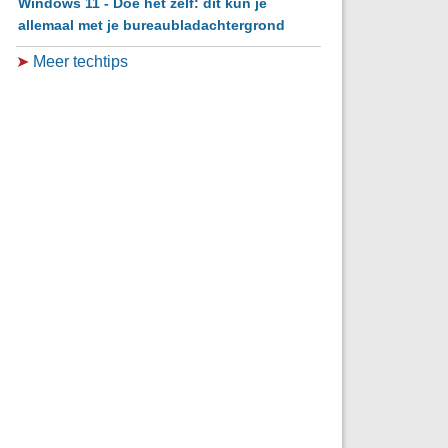
Windows 11 - Doe het zelf: dit kun je
allemaal met je bureaubladachtergrond
➤
Meer techtips