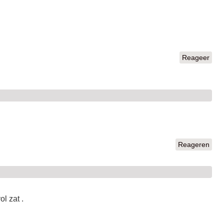
Reageer
Reageren
l zat .