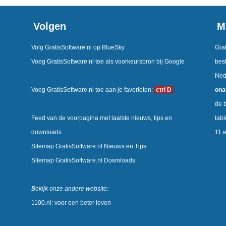
Volgen
M
Volg GratisSoftware.nl op BlueSky
Grat
Voeg GratisSoftware.nl toe als voorkeursbron bij Google
best
Ned
Voeg GratisSoftware.nl toe aan je favorieten:
ctrl D
ona
de b
Feed van de voorpagina met laatste nieuws, tips en
tab
downloads
11 
Sitemap GratisSoftware.nl Nieuws en Tips
Sitemap GratisSoftware.nl Downloads
Bekijk onze andere website:
1100.nl: voor een beter leven