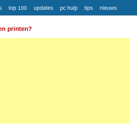
s
top 100
updates
pc hulp
tips
nieuws
Meer informatie over tekstopmaak
en printen?
gesplitst.
ressen worden automatisch naar links omgezet.