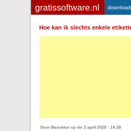
download
Toegelaten HTML-tags: <a> <em>
<strong> <br> <br /> <i> <b> <p>
Hoe kan ik slechts enkele etikett
Regels en alinea's worden automatisch 
Adressen van webpagina's en e-mailad
Door
Bezoeker
op do 2 april 2020 - 14:28