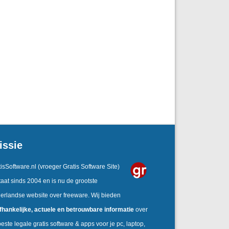
issie
isSoftware.nl
(vroeger Gratis Software Site)
aat sinds 2004 en is nu de grootste
erlandse website over freeware. Wij bieden
fhankelijke,
actuele en betrouwbare informatie
over
este legale gratis software & apps voor je pc, laptop,