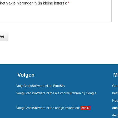
et vakje hieronder in (in kleine letters):
*
Volgen
M
Volg GratisSoftware.nl op BlueSky
Grat
Voeg GratisSoftware.nl toe als voorkeursbron bij Google
best
Ned
Voeg GratisSoftware.nl toe aan je favorieten:
ctrl D
ona
de b