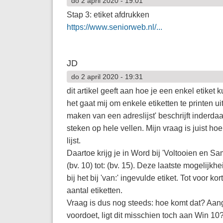
do 2 april 2020 - 19:01
Stap 3: etiket afdrukken
https://www.seniorweb.nl/...
JD
do 2 april 2020 - 19:31
dit artikel geeft aan hoe je een enkel etiket
het gaat mij om enkele etiketten te printen ui
maken van een adreslijst' beschrijft inderdaad
steken op hele vellen. Mijn vraag is juist hoe 
lijst.
Daartoe krijg je in Word bij 'Voltooien en S
(bv. 10) tot: (bv. 15). Deze laatste mogelijkhe
bij het bij 'van:' ingevulde etiket. Tot voor 
aantal etiketten.
Vraag is dus nog steeds: hoe komt dat? Aang
voordoet, ligt dit misschien toch aan Win 10