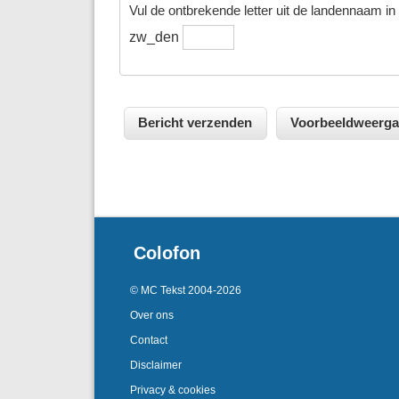
Vul de ontbrekende letter uit de landennaam in h
zw_den
Colofon
© MC Tekst 2004-2026
Over ons
Contact
Disclaimer
Privacy & cookies