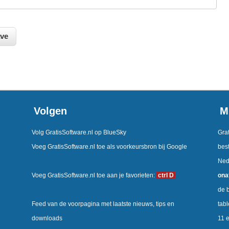
Volgen
M
Volg GratisSoftware.nl op BlueSky
Grat
Voeg GratisSoftware.nl toe als voorkeursbron bij Google
best
Ned
Voeg GratisSoftware.nl toe aan je favorieten:
ctrl D
ona
de b
Feed van de voorpagina met laatste nieuws, tips en
tab
downloads
11 