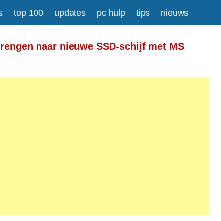
s
top 100
updates
pc hulp
tips
nieuws
Meer informatie over tekstopmaak
brengen naar nieuwe SSD-schijf met MS
gesplitst.
ressen worden automatisch naar links omgezet.