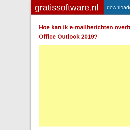
download
Toegelaten HTML-tags: <a> <em>
<strong> <br> <br /> <i> <b> <p>
Hoe kan ik e-mailberichten over
Regels en alinea's worden automatisch 
Office Outlook 2019?
Adressen van webpagina's en e-mailad