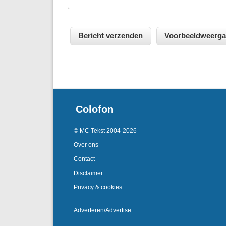
Colofon
© MC Tekst 2004-2026
Over ons
Contact
Disclaimer
Privacy & cookies
Adverteren/Advertise