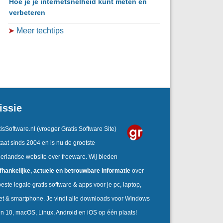
Hoe je je internetsnelheid kunt meten en
verbeteren
➤
Meer techtips
issie
isSoftware.nl
(vroeger Gratis Software Site)
aat sinds 2004 en is nu de grootste
erlandse website over freeware. Wij bieden
fhankelijke,
actuele en betrouwbare informatie
over
este legale gratis software & apps voor je pc, laptop,
let & smartphone. Je vindt alle downloads voor Windows
en 10, macOS, Linux, Android en iOS op één plaats!