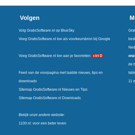
Volgen
M
Volg GratisSoftware.nl op BlueSky
Grat
Voeg GratisSoftware.nl toe als voorkeursbron bij Google
best
Ned
Voeg GratisSoftware.nl toe aan je favorieten:
ctrl D
ona
de b
Feed van de voorpagina met laatste nieuws, tips en
tab
downloads
11 
Sitemap GratisSoftware.nl Nieuws en Tips
Sitemap GratisSoftware.nl Downloads
Bekijk onze andere website:
1100.nl: voor een beter leven