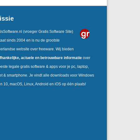
issie
isSoftware.nl
(vroeger Gratis Software Site)
aat sinds 2004 en is nu de grootste
erlandse website over freeware. Wij bieden
fhankelijke,
actuele en betrouwbare informatie
over
este legale gratis software & apps voor je pc, laptop,
let & smartphone. Je vindt alle downloads voor Windows
en 10, macOS, Linux, Android en iOS op één plaats!