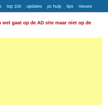
s
top 100
updates
pc hulp
tips
nieuws
Meer informatie over tekstopmaak
n wel gaat op de AD site maar niet op de
gesplitst.
ressen worden automatisch naar links omgezet.