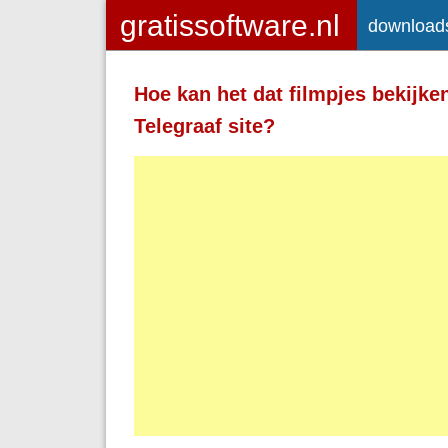
download
Toegelaten HTML-tags: <a> <em>
<strong> <br> <br /> <i> <b> <p>
Hoe kan het dat filmpjes bekijke
Regels en alinea's worden automatisch 
Telegraaf site?
Adressen van webpagina's en e-mailad