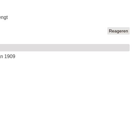
engt
Reageren
an 1909