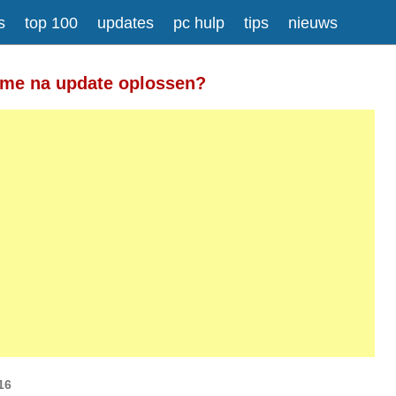
s
top 100
updates
pc hulp
tips
nieuws
Meer informatie over tekstopmaak
ome na update oplossen?
gesplitst.
ressen worden automatisch naar links omgezet.
16