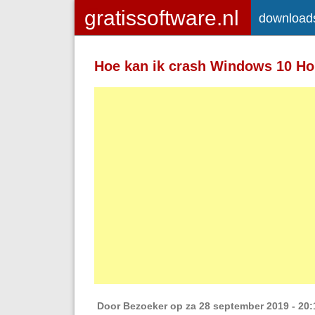
download
Toegelaten HTML-tags: <a> <em>
<strong> <br> <br /> <i> <b> <p>
Hoe kan ik crash Windows 10 H
Regels en alinea's worden automatisch 
Adressen van webpagina's en e-mailad
Door
Bezoeker
op za 28 september 2019 - 20: