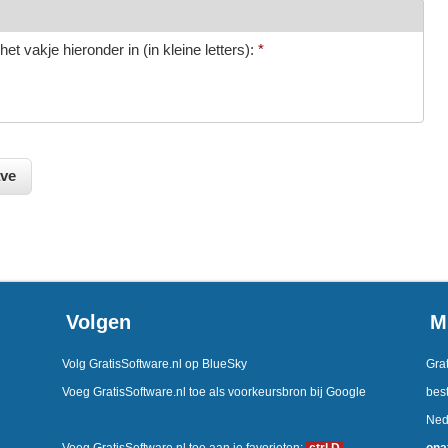
et vakje hieronder in (in kleine letters):
*
Volgen
M
Volg GratisSoftware.nl op BlueSky
Grat
Voeg GratisSoftware.nl toe als voorkeursbron bij Google
best
Ned
Voeg GratisSoftware.nl toe aan je favorieten:
ctrl D
ona