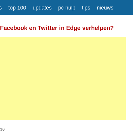
s
top 100
updates
pc hulp
tips
nieuws
Meer informatie over tekstopmaak
 Facebook en Twitter in Edge verhelpen?
gesplitst.
ressen worden automatisch naar links omgezet.
:36