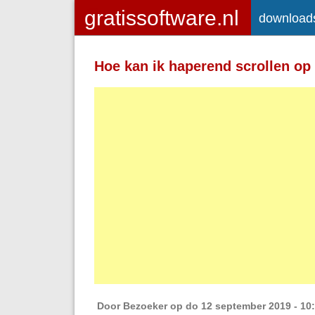
download
Toegelaten HTML-tags: <a> <em>
<strong> <br> <br /> <i> <b> <p>
Hoe kan ik haperend scrollen op
Regels en alinea's worden automatisch 
Adressen van webpagina's en e-mailad
Door
Bezoeker
op do 12 september 2019 - 10