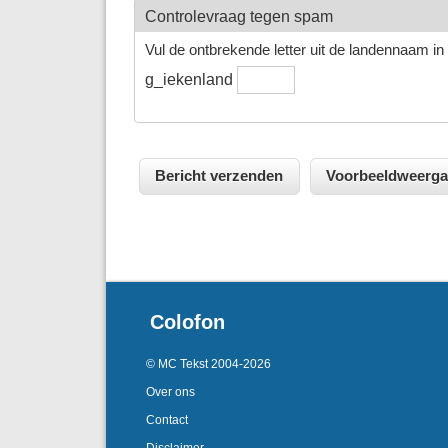
Controlevraag tegen spam
Vul de ontbrekende letter uit de landennaam in h
g_iekenland
Colofon
© MC Tekst 2004-2026
Over ons
Contact
Disclaimer