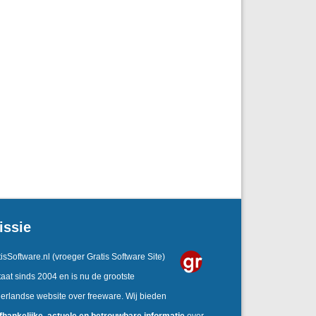
issie
isSoftware.nl
(vroeger Gratis Software Site)
aat sinds 2004 en is nu de grootste
erlandse website over freeware. Wij bieden
fhankelijke,
actuele en betrouwbare informatie
over