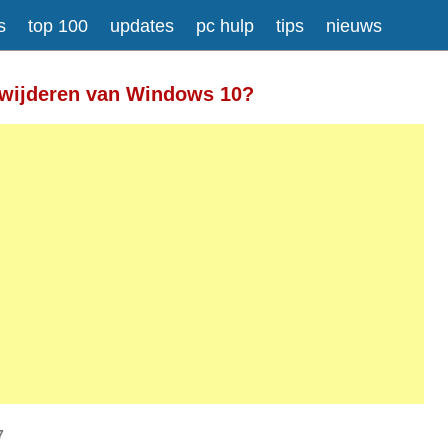
s
top 100
updates
pc hulp
tips
nieuws
Meer informatie over tekstopmaak
rwijderen van Windows 10?
gesplitst.
ressen worden automatisch naar links omgezet.
7