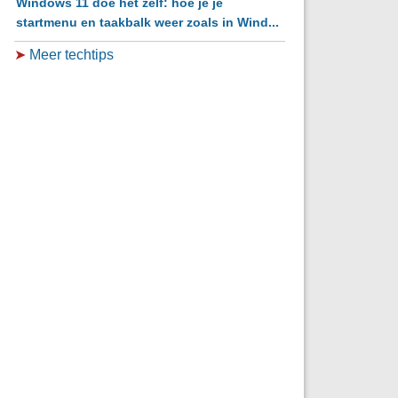
Windows 11 doe het zelf: hoe je je
startmenu en taakbalk weer zoals in Wind...
➤
Meer techtips