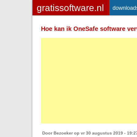
download
Toegelaten HTML-tags: <a> <em>
<strong> <br> <br /> <i> <b> <p>
Hoe kan ik OneSafe software ve
Regels en alinea's worden automatisch 
Adressen van webpagina's en e-mailad
Door
Bezoeker
op vr 30 augustus 2019 - 19:2