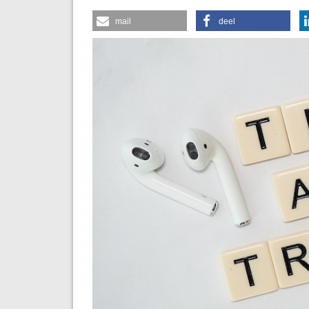
mail
deel