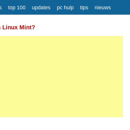
s
top 100
updates
pc hulp
tips
nieuws
Meer informatie over tekstopmaak
n Linux Mint?
gesplitst.
ressen worden automatisch naar links omgezet.