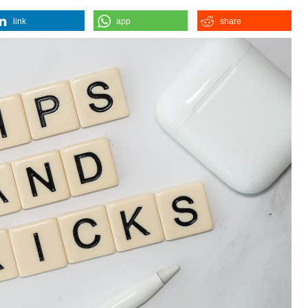
link
app
share