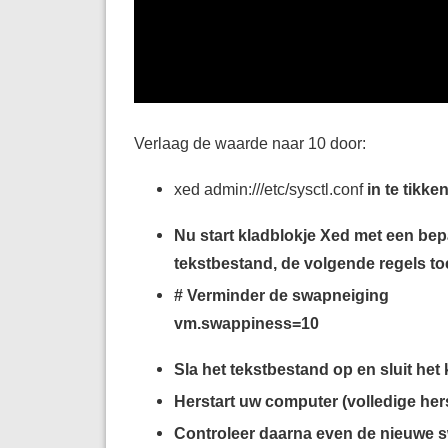
Verlaag de waarde naar 10 door:
xed admin:///etc/sysctl.conf
in te tikke
Nu start kladblokje Xed met een be
tekstbestand, de volgende regels toe
# Verminder de swapneiging
vm.swappiness=10
Sla het tekstbestand op en sluit het 
Herstart uw computer (volledige hers
Controleer daarna even de nieuwe s