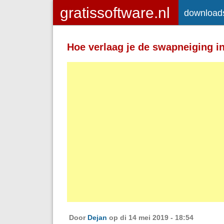
download
Toegelaten HTML-tags: <a> <em>
<strong> <br> <br /> <i> <b> <p>
Hoe verlaag je de swapneiging i
Regels en alinea's worden automatisch 
Adressen van webpagina's en e-mailad
Door
Dejan
op di 14 mei 2019 - 18:54