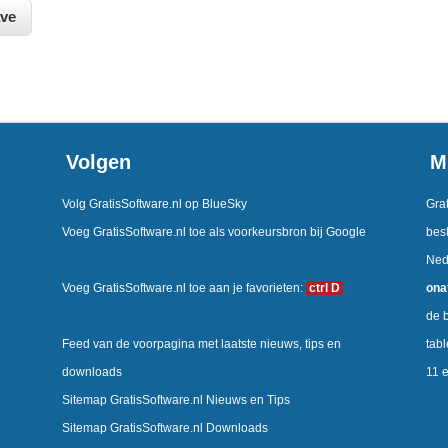
Volgen
M
Volg GratisSoftware.nl op BlueSky
Grat
Voeg GratisSoftware.nl toe als voorkeursbron bij Google
best
Ned
Voeg GratisSoftware.nl toe aan je favorieten:
ctrl D
ona
de b
Feed van de voorpagina met laatste nieuws, tips en
tab
downloads
11 
Sitemap GratisSoftware.nl Nieuws en Tips
Sitemap GratisSoftware.nl Downloads