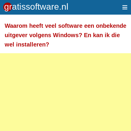
≡
Meer informatie over tekstopmaak
Waarom heeft veel software een onbekende
Toegelaten HTML-tags: <a> <em> <strong> <br>
uitgever volgens Windows? En kan ik die
<br /> <i> <b> <p>
wel installeren?
Regels en alinea's worden automatisch gesplitst.
Adressen van webpagina's en e-mailadressen
worden automatisch naar links omgezet.