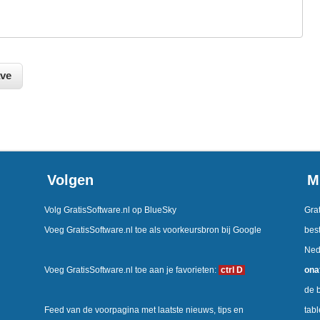
Volgen
M
Volg GratisSoftware.nl op BlueSky
Grat
Voeg GratisSoftware.nl toe als voorkeursbron bij Google
best
Ned
Voeg GratisSoftware.nl toe aan je favorieten:
ctrl D
ona
de b
Feed van de voorpagina met laatste nieuws, tips en
tab