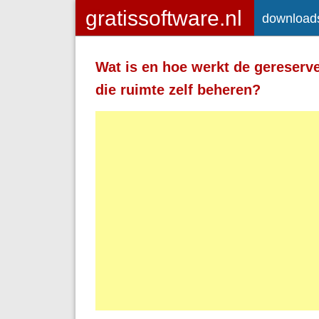
download
Toegelaten HTML-tags: <a> <em>
<strong> <br> <br /> <i> <b> <p>
Wat is en hoe werkt de gereser
Regels en alinea's worden automatisch 
die ruimte zelf beheren?
Adressen van webpagina's en e-mailad