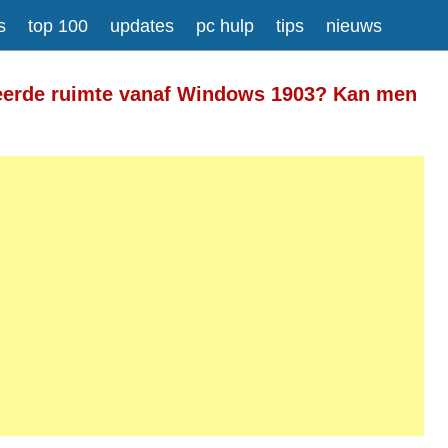
s
top 100
updates
pc hulp
tips
nieuws
Meer informatie over tekstopmaak
veerde ruimte vanaf Windows 1903? Kan men
gesplitst.
ressen worden automatisch naar links omgezet.