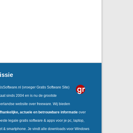
issie
isSoftware.nl
(vroeger Gratis Software Site)
aat sinds 2004 en is nu de grootste
erlandse website over freeware. Wij bieden
fhankelijke,
actuele en betrouwbare informatie
over
este legale gratis software & apps voor je pc, laptop,
let & smartphone. Je vindt alle downloads voor Windows