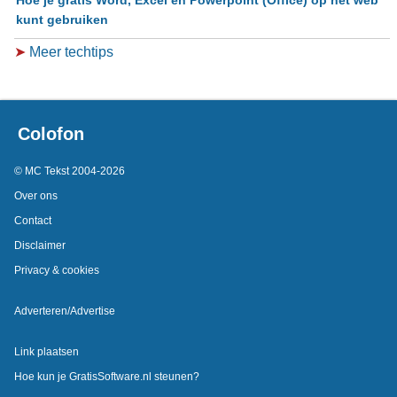
Hoe je gratis Word, Excel en Powerpoint (Office) op het web
kunt gebruiken
➤
Meer techtips
Colofon
© MC Tekst 2004-2026
Over ons
Contact
Disclaimer
Privacy & cookies
Adverteren/Advertise
Link plaatsen
Hoe kun je GratisSoftware.nl steunen?