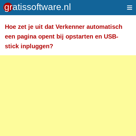
≡
Meer informatie over tekstopmaak
Hoe zet je uit dat Verkenner automatisch
Toegelaten HTML-tags: <a> <em> <strong> <br>
een pagina opent bij opstarten en USB-
<br /> <i> <b> <p>
stick inpluggen?
Regels en alinea's worden automatisch gesplitst.
Adressen van webpagina's en e-mailadressen
worden automatisch naar links omgezet.