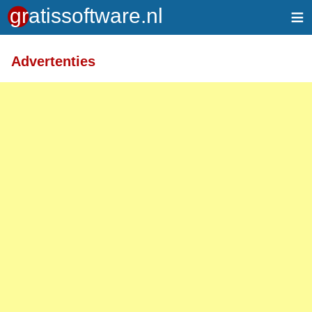
≡
Meer informatie over tekstopmaak
Advertenties
Toegelaten HTML-tags: <a> <em> <strong> <br>
<br /> <i> <b> <p>
Regels en alinea's worden automatisch gesplitst.
Adressen van webpagina's en e-mailadressen
worden automatisch naar links omgezet.