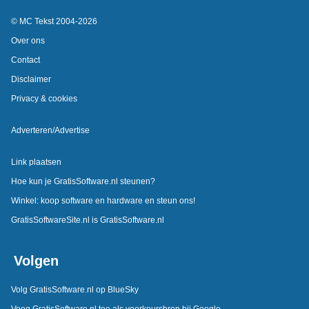
© MC Tekst 2004-2026
Over ons
Contact
Disclaimer
Privacy & cookies
Adverteren/Advertise
Link plaatsen
Hoe kun je GratisSoftware.nl steunen?
Winkel: koop software en hardware en steun ons!
GratisSoftwareSite.nl is GratisSoftware.nl
Volgen
Volg GratisSoftware.nl op BlueSky
Voeg GratisSoftware.nl toe als voorkeursbron bij Google