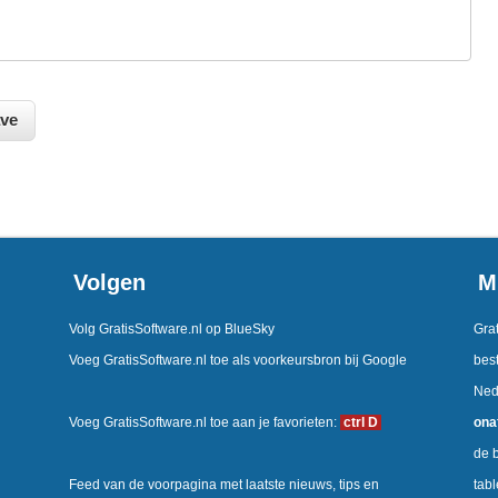
Volgen
M
Volg GratisSoftware.nl op BlueSky
Grat
Voeg GratisSoftware.nl toe als voorkeursbron bij Google
best
Ned
Voeg GratisSoftware.nl toe aan je favorieten:
ctrl D
ona
de b
Feed van de voorpagina met laatste nieuws, tips en
tab