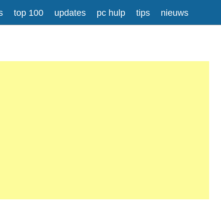
s
top 100
updates
pc hulp
tips
nieuws
Meer informatie over tekstopmaak
gesplitst.
ressen worden automatisch naar links omgezet.