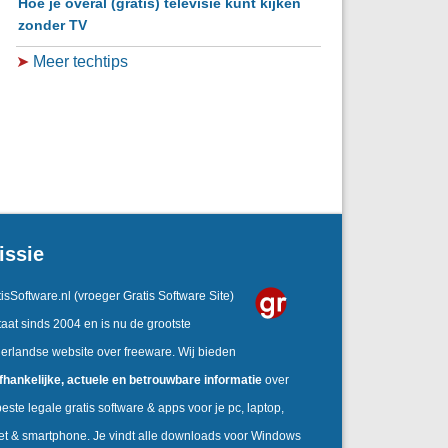
Hoe je overal (gratis) televisie kunt kijken
zonder TV
➤
Meer techtips
issie
isSoftware.nl
(vroeger Gratis Software Site)
aat sinds 2004 en is nu de grootste
erlandse website over freeware. Wij bieden
fhankelijke,
actuele en betrouwbare informatie
over
este legale gratis software & apps voor je pc, laptop,
let & smartphone. Je vindt alle downloads voor Windows