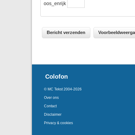
oos_enrijk
Colofon
© MC Tekst 2004-2026
Over ons
Contact
Disclaimer
Privacy & cookies