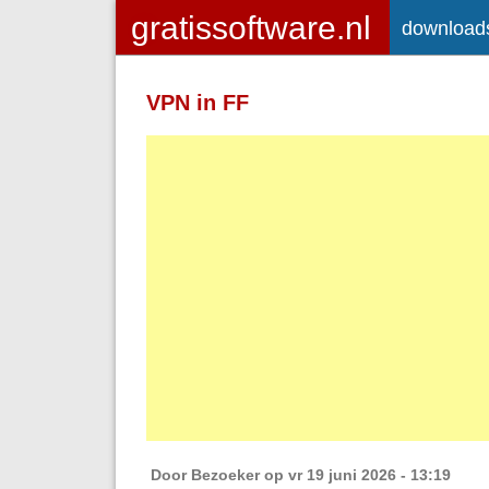
download
Toegelaten HTML-tags: <a> <em>
<strong> <br> <br /> <i> <b> <p>
VPN in FF
Regels en alinea's worden automatisch 
Adressen van webpagina's en e-mailad
Door
Bezoeker
op vr 19 juni 2026 - 13:19