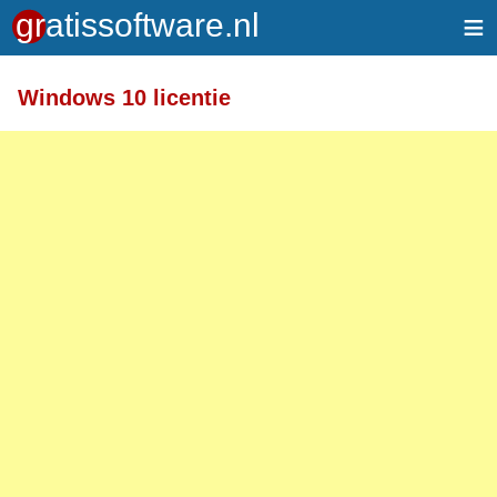
≡
Meer informatie over tekstopmaak
Windows 10 licentie
Toegelaten HTML-tags: <a> <em> <strong> <br>
<br /> <i> <b> <p>
Regels en alinea's worden automatisch gesplitst.
Adressen van webpagina's en e-mailadressen
worden automatisch naar links omgezet.