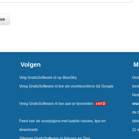
Volgen
M
Volg GratisSoftware.nl op BlueSky
Grat
Voeg GratisSoftware.nl toe als voorkeursbron bij Google
best
Ned
Voeg GratisSoftware.nl toe aan je favorieten:
ctrl D
ona
de b
Feed van de voorpagina met laatste nieuws, tips en
tab
downloads
11 
Sitemap GratisSoftware.nl Nieuws en Tips