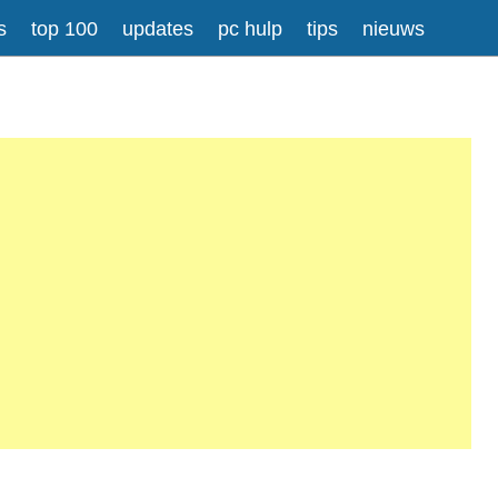
s
top 100
updates
pc hulp
tips
nieuws
Meer informatie over tekstopmaak
gesplitst.
ressen worden automatisch naar links omgezet.