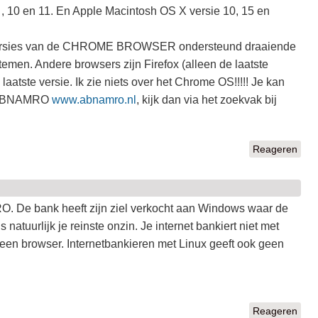
, 10 en 11. En Apple Macintosh OS X versie 10, 15 en
e versies van de CHROME BROWSER ondersteund draaiende
men. Andere browsers zijn Firefox (alleen de laatste
laatste versie. Ik zie niets over het Chrome OS!!!!! Je kan
an ABNAMRO
www.abnamro.nl
, kijk dan via het zoekvak bij
Reageren
O. De bank heeft zijn ziel verkocht aan Windows waar de
 natuurlijk je reinste onzin. Je internet bankiert niet met
en browser. Internetbankieren met Linux geeft ook geen
Reageren