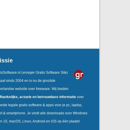
issie
isSoftware.nl
(vroeger Gratis Software Site)
aat sinds 2004 en is nu de grootste
erlandse website over freeware. Wij bieden
fhankelijke,
actuele en betrouwbare informatie
over
este legale gratis software & apps voor je pc, laptop,
let & smartphone. Je vindt alle downloads voor Windows
en 10, macOS, Linux, Android en iOS op één plaats!