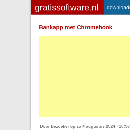
download
Toegelaten HTML-tags: <a> <em>
<strong> <br> <br /> <i> <b> <p>
Bankapp met Chromebook
Regels en alinea's worden automatisch 
Adressen van webpagina's en e-mailad
Door
Bezoeker
op zo 4 augustus 2024 - 10:58