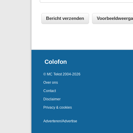
Colofon
© MC Tekst 2004-2026
Over ons
Contact
Disclaimer
Privacy & cookies
Adverteren/Advertise