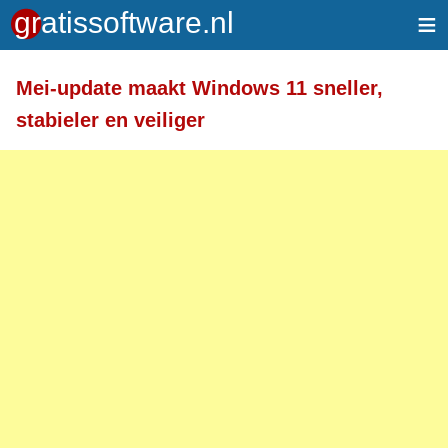
≡
Meer informatie over tekstopmaak
Mei-update maakt Windows 11 sneller,
Toegelaten HTML-tags: <a> <em> <strong> <br>
stabieler en veiliger
<br /> <i> <b> <p>
Regels en alinea's worden automatisch gesplitst.
Adressen van webpagina's en e-mailadressen
worden automatisch naar links omgezet.